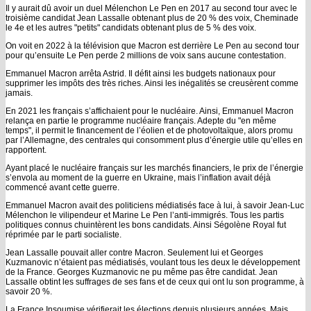
Il y aurait dû avoir un duel Mélenchon Le Pen en 2017 au second tour avec le
troisième candidat Jean Lassalle obtenant plus de 20 % des voix, Cheminade
le 4e et les autres "petits" candidats obtenant plus de 5 % des voix.
On voit en 2022 à la télévision que Macron est derrière Le Pen au second tour
pour qu’ensuite Le Pen perde 2 millions de voix sans aucune contestation.
Emmanuel Macron arrêta Astrid. Il défit ainsi les budgets nationaux pour
supprimer les impôts des très riches. Ainsi les inégalités se creusèrent comme
jamais.
En 2021 les français s’affichaient pour le nucléaire. Ainsi, Emmanuel Macron
relança en partie le programme nucléaire français. Adepte du "en même
temps", il permit le financement de l’éolien et de photovoltaïque, alors promu
par l’Allemagne, des centrales qui consomment plus d’énergie utile qu’elles en
rapportent.
Ayant placé le nucléaire français sur les marchés financiers, le prix de l’énergie
s’envola au moment de la guerre en Ukraine, mais l’inflation avait déjà
commencé avant cette guerre.
Emmanuel Macron avait des politiciens médiatisés face à lui, à savoir Jean-Luc
Mélenchon le vilipendeur et Marine Le Pen l’anti-immigrés. Tous les partis
politiques connus chuintèrent les bons candidats. Ainsi Ségolène Royal fut
réprimée par le parti socialiste.
Jean Lassalle pouvait aller contre Macron. Seulement lui et Georges
Kuzmanovic n’étaient pas médiatisés, voulant tous les deux le développement
de la France. Georges Kuzmanovic ne pu même pas être candidat. Jean
Lassalle obtint les suffrages de ses fans et de ceux qui ont lu son programme, à
savoir 20 %.
La France Insoumise vérifierait les élections depuis plusieurs années. Mais