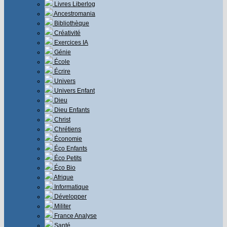
Livres Liberlog
Ancestromania
Bibliothèque
Créativité
Exercices IA
Génie
École
Écrire
Univers
Univers Enfant
Dieu
Dieu Enfants
Christ
Chrétiens
Économie
Éco Enfants
Éco Petits
Éco Bio
Afrique
Informatique
Développer
Militer
France Analyse
Santé