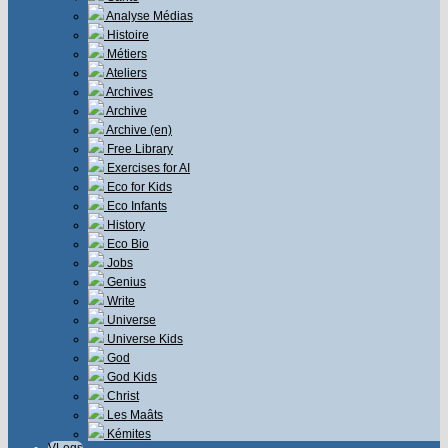
Analyse Médias
Histoire
Métiers
Ateliers
Archives
Archive
Archive (en)
Free Library
Exercises for AI
Eco for Kids
Eco Infants
History
Eco Bio
Jobs
Genius
Write
Universe
Universe Kids
God
God Kids
Christ
Les Maâts
Kémites